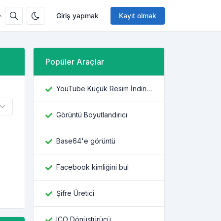
Giriş yapmak
Kayıt olmak
Popüler Araçlar
YouTube Küçük Resim İndiricisi
Görüntü Boyutlandırıcı
Base64'e görüntü
Facebook kimliğini bul
Şifre Üretici
ICO Dönüştürücü