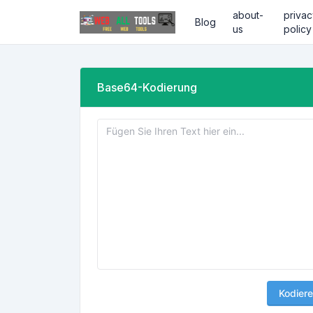
about-
privac
Blog
us
policy
Base64-Kodierung
Kodier