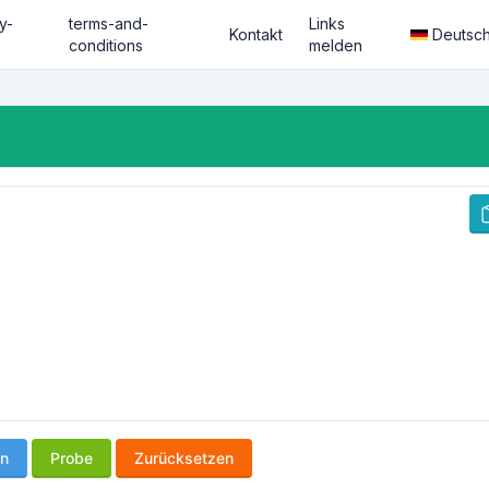
y-
terms-and-
Links
Kontakt
Deutsc
conditions
melden
en
Probe
Zurücksetzen