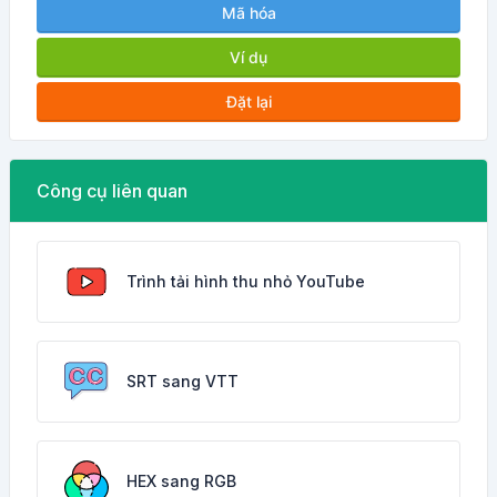
Mã hóa
Ví dụ
Đặt lại
Công cụ liên quan
Trình tải hình thu nhỏ YouTube
SRT sang VTT
HEX sang RGB