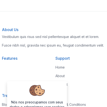
About Us
Vestibulum quis risus sed nisl pellentesque aliquet et et lorem.
Fusce nibh nisl, gravida nec ipsum eu, feugiat condimentum velit.
Features
Support
Home
About
Contact
Trending
Legal
Nós nos preocupamos com seus
Blog
Terms & Conditions
dados e adoraríamos usar cookies