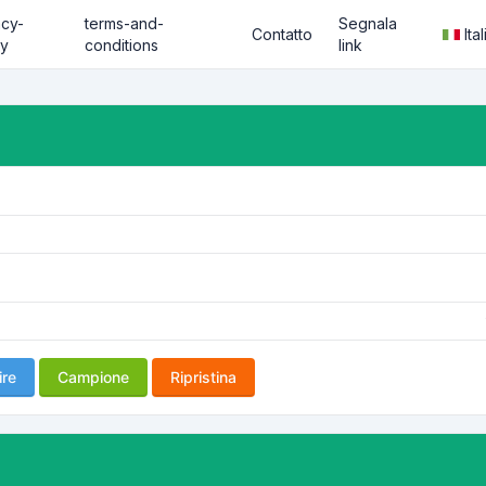
acy-
terms-and-
Segnala
Contatto
Ita
cy
conditions
link
ire
Campione
Ripristina